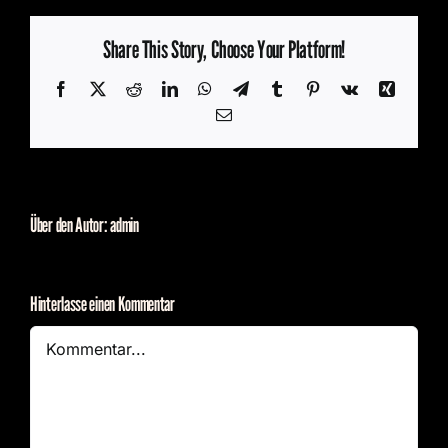
Share This Story, Choose Your Platform!
Facebook
X
Reddit
LinkedIn
WhatsApp
Telegram
Tumblr
Pinterest
Vk
Xing
E-
Mail
Über den Autor:
admin
Hinterlasse einen Kommentar
Kommentar